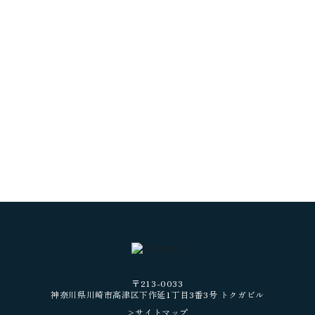
〒213-0033
神奈川県川崎市高津区下作延1丁目3番3号
トクガビル
>サイトマップ